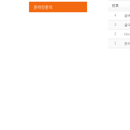
번호
온라인문의
4
광
3
굴곡
2
다녀
1
온