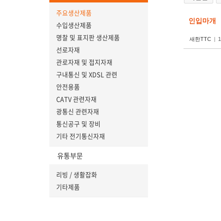
주요생산제품
인입마개
수입생산제품
명찰 및 표지판 생산제품
새한TTC
|
1
선로자재
관로자재 및 접지자재
구내통신 및 XDSL 관련
안전용품
CATV 관련자재
광통신 관련자재
통신공구 및 장비
기타 전기통신자재
유통부문
리빙 / 생활잡화
기타제품