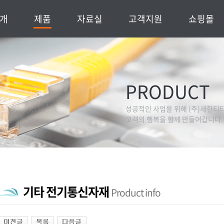
개
제품
자료실
고객지원
쇼핑몰
통신부문
회사자료
공지사항
유통부문
성적서
온라인문의
시방서
PRODUCT
는 길
인증서
처
성공적인 사업을 위해 (주)새한티티
고객의 행복을 함께 만들어갑니다.
기타 전기통신자재
Product info