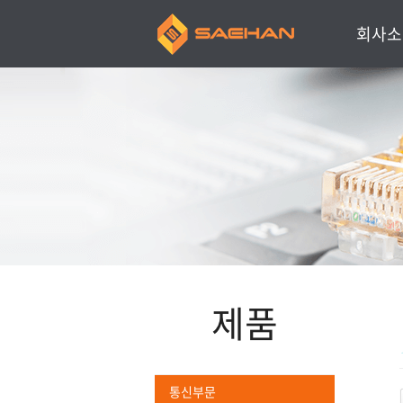
회사소
인사말
회사소개
주요연혁
찾아오시
주요거래
제품
통신부문