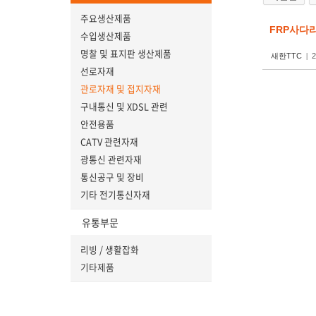
주요생산제품
FRP사다리
수입생산제품
명찰 및 표지판 생산제품
새한TTC
|
2
선로자재
관로자재 및 접지자재
구내통신 및 XDSL 관련
안전용품
CATV 관련자재
광통신 관련자재
통신공구 및 장비
기타 전기통신자재
유통부문
리빙 / 생활잡화
기타제품